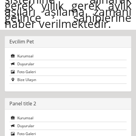
gerek yıllık gerek aylık
aşıları aşılama zamanı
gelince sahiplerine
haber verilmektedir.
Evcilim Pet
Kurumsal
Duyurular
Foto Galeri
Bize Ulaşın
Panel title 2
Kurumsal
Duyurular
Foto Galeri