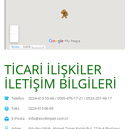
TİCARİ İLİŞKİLER
İLETİŞİM BİLGİLERİ
Telefon
0224-413-55-66 / 0505-476-17-21 / 0533-201-49-17
Faks
0224 413 66 69
E-Posta
info@evcilimpet.com.tr
Adres
Ertuğrul Mah. Ahmet Taner Kışlalı Bul. 27/A-A Bostancı